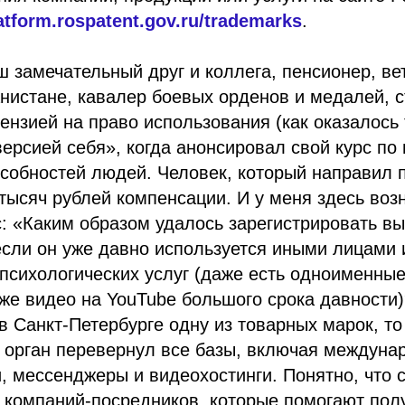
latform.rospatent.gov.ru/trademarks
.
ш замечательный друг и коллега, пенсионер, в
нистане, кавалер боевых орденов и медалей, с
ензией на право использования (как оказалось
ерсией себя», когда анонсировал свой курс по
собностей людей. Человек, который направил п
тысяч рублей компенсации. И у меня здесь воз
с: «Каким образом удалось зарегистрировать 
если он уже давно используется иными лицами
психологических услуг (даже есть одноименные
кже видео на YouTube большого срока давности)
в Санкт-Петербурге одну из товарных марок, то
 орган перевернул все базы, включая междуна
, мессенджеры и видеохостинги. Понятно, что 
о компаний-посредников, которые помогают пол