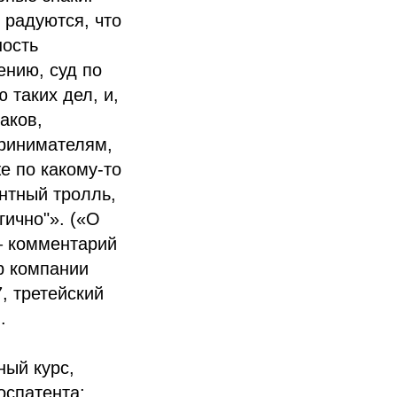
 радуются, что
ность
ению, суд по
таких дел, и,
аков,
принимателям,
е по какому-то
ентный тролль,
гично"». («О
– комментарий
р компании
, третейский
.
ный курс,
оспатента: