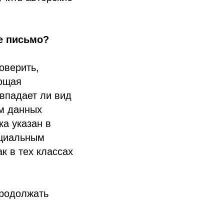
е письмо?
оверить,
ующая
впадает ли вид
ам данных
ка указан в
ициальным
к в тех классах
продолжать