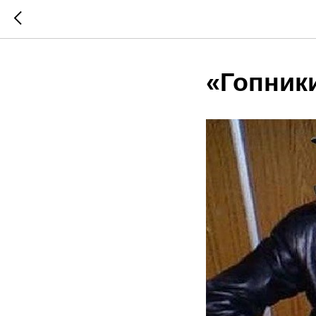
«Гопник