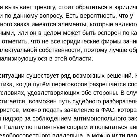
я вызывает тревогу, стоит обратиться в юриди
и по данному вопросу. Есть вероятность, что у
ного знака имеются элементы, которые являют
ыми, или он в целом может быть оспорен по к
 отметить, что не все юридические фирмы зан
лектуальной собственности, поэтому лучше об
иализирующуюся в этой области.
ситуации существует ряд возможных решений. 
тика, когда путём переговоров разрешается сп
словиях, удовлетворяющих обе стороны. В случ
стигается, возможен путь судебного разбирател
ристов, можно подать заявление в ФАС, котор
 надзор за соблюдением антимонопольного зак
в Палату по патентным спорам и попытаться а
недобросовестного владельца, а можно идти п