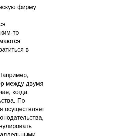
ческую фирму
ся
аким-то
имаются
ратиться в
Например,
ор между двумя
ае, когда
ьства. По
ая осуществляет
онодательства,
ннулировать
араллельными