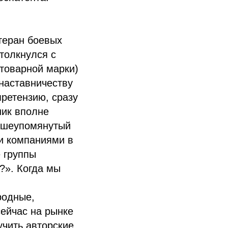
етеран боевых
толкнулся с
 товарной марки)
 наставничеству
ретензию, сразу
ник вполне
вышеупомянутый
 и компаниями в
 группы
?». Когда мы
родные,
сейчас на рынке
учить авторские