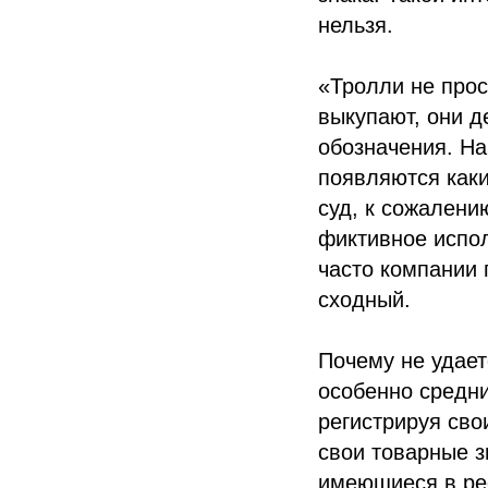
нельзя.
«Тролли не прос
выкупают, они д
обозначения. На
появляются каки
суд, к сожалени
фиктивное испол
часто компании 
сходный.
Почему не удает
особенно средни
регистрируя сво
свои товарные з
имеющиеся в ре