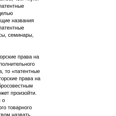
патентные
целью
ущие названия
патентные
сы, семинары,
орские права на
полнительного
а, то «патентные
торские права на
обросовестным
ожет произойти.
 о
го товарного
твом назвать