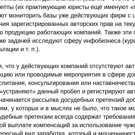
адепты (их практикующие юристы ещё именуют «
ают мониторить базы уже действующих фирм с 
ия зарегистрированных авторских прав на тек
ю продукцию работающих компаний. Также эти 
 же задачей исследуют сферу инфобизнеса (кур
тации и т. п.).
, что у действующих компаний отсутствуют авт
укцию или проводимые мероприятия в сфере до
спитания, консультирования или наставничеств
«устраняют» данный пробел и регистрируют ав
 начинается рассылка досудебных претензий д
м, у которых и в мыслях не было, что такое м
удебные претензии всегда содержат требования
й выплате компенсаций за использование чужо
тересный вид заработка, который и мошенничес