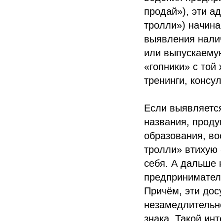
продай»), эти 
тролли») начин
выявления налич
или выпускаему
«гопники» с той
тренинги, консуль
Если выявляется
названия, прод
образования, во
тролли» втихую 
себя. А дальше
предпринимателя
Причём, эти дос
незамедлительно
знака. Такой ин