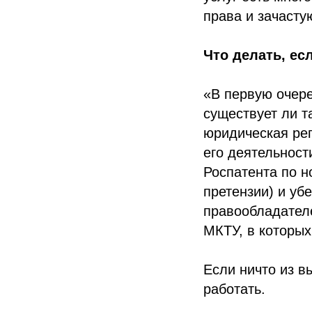
права и зачасту
Что делать, ес
«В первую очере
существует ли т
юридическая рег
его деятельност
Роспатента по н
претензии) и уб
правообладателе
МКТУ, в которых
Если ничто из в
работать.