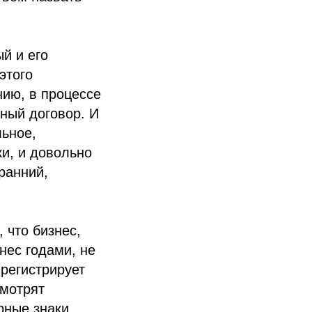
й и его
этого
нию, в процессе
ный договор. И
льное,
ки, и довольно
ранний,
 что бизнес,
нес годами, не
 регистрирует
смотрят
рные знаки.