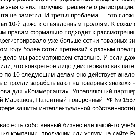
е зная о них, получают решение о регистрации,
нта не заметил. И третья проблема — это слож
ьи 10-й даже к отъявленным троллям. К сожал
м правам формально подходит к рассмотрению 
зарегистрировало уже больше сотни товарных зн
ом году более сотни претензий к разным пред
е дело мы рассматриваем отдельно. И если даж
или, что конкретное лицо действовало как пат
что по 10 следующим делам оно действует анало
ные тролли зарабатывают на товарных знаках» 
ова для «Коммерсанта». Управляющий партне
й Марканов,
Патентный поверенный РФ № 1567
 сфере защиты интеллектуальной собственности)
 вас есть собственный бизнес или какой-то учеб
ния компании, продукции или услуги на сайте Р