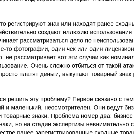
то регистрируют знак или находят ранее сходны
ействительно создают иллюзию использования 
чинает рассматриваться дело по неиспользова
е-то фотографии, один чек или один лицензион
ю, не рассматривает вот эти случаи как номина
ьзование. Очень сложно отбиться от такой ата
просто платят деньги, выкупают товарный знак 
ся решить эту проблему? Первое связано с тем,
й и маленький, неосмотрителен. Они ведут биз
и товарные знаки. Проблема номер два: бизнес
наки, но на стадии экспертизы невнимательно 
естре ранее зарегистрированные сходные това