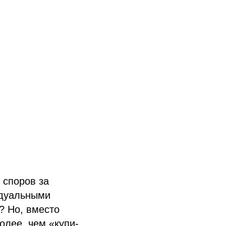
 споров за
идуальными
? Но, вместо
олее, чем «купи-